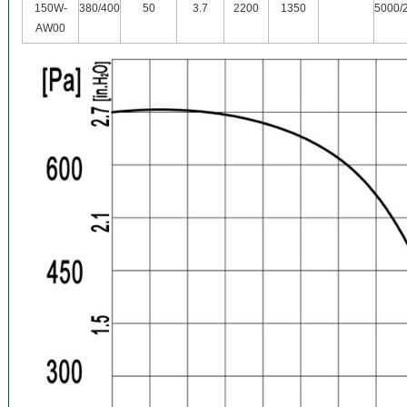
150W-
380/400
50
3.7
2200
1350
5000/
AW00