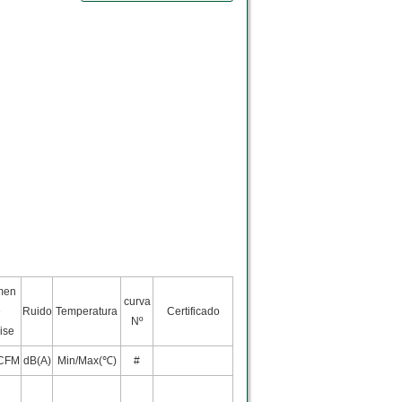
men
curva
e
Ruido
Temperatura
Certificado
Nº
ise
/CFM
dB(A)
Min/Max(℃)
#