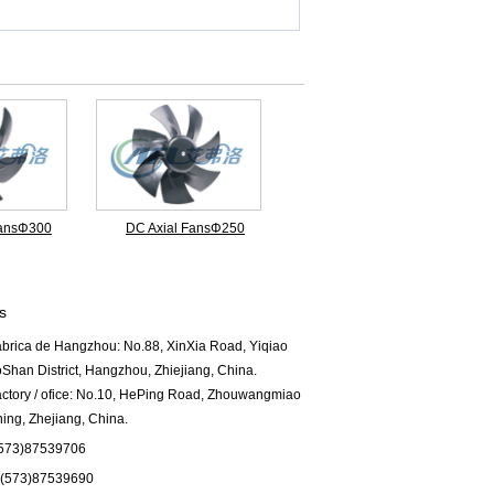
FansΦ300
DC Axial FansΦ250
s
brica de Hangzhou: No.88, XinXia Road, Yiqiao
Shan District, Hangzhou, Zhiejiang, China.
actory / ofice: No.10, HePing Road, Zhouwangmiao
ing, Zhejiang, China.
573)87539706
573)87539690