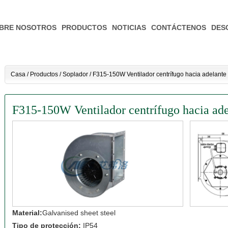
BRE NOSOTROS
PRODUCTOS
NOTICIAS
CONTÁCTENOS
DES
Casa
/
Productos
/
Soplador
/
F315-150W Ventilador centrífugo hacia adelante
F315-150W Ventilador centrífugo hacia ade
Material:
Galvanised sheet steel
Tipo de protección:
IP54