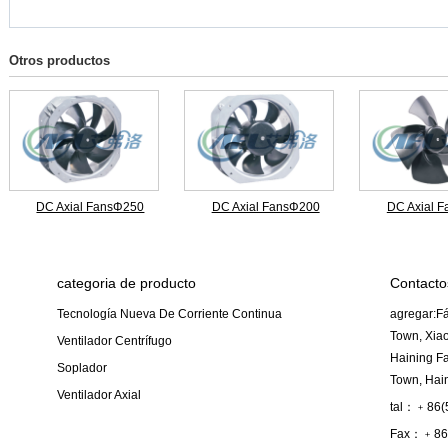
Otros productos
DC Axial FansΦ250
DC Axial FansΦ200
DC Axial 
categoria de producto
Contacto
Tecnología Nueva De Corriente Continua
agregar:Fá
Town, Xiao
Ventilador Centrífugo
Haining F
Soplador
Town, Hain
Ventilador Axial
tal：﹢86(
Fax：﹢86(