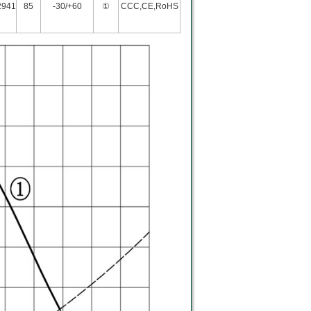
2941
85
-30/+60
①
CCC,CE,RoHS