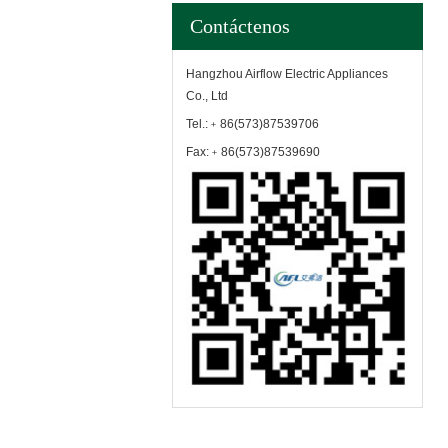
Contáctenos
Hangzhou Airflow Electric Appliances
Co., Ltd
Tel.:﹢86(573)87539706
Fax:﹢86(573)87539690