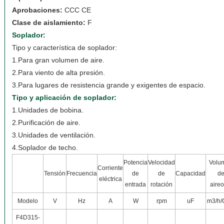
Aprobaciones:
CCC CE
Clase de aislamiento:
F
Soplador:
Tipo y característica de soplador:
1.Para gran volumen de aire.
2.Para viento de alta presión.
3.Para lugares de resistencia grande y exigentes de espacio.
Tipo y aplicación de soplador:
1.Unidades de bobina.
2.Purificación de aire.
3.Unidades de ventilación.
4.Soplador de techo.
Potencia
Velocidad
Volu
Corriente
Tensión
Frecuencia
de
de
Capacidad
d
eléctrica
entrada
rotación
aireo
Modelo
V
Hz
A
W
rpm
uF
m3/h
F4D315-