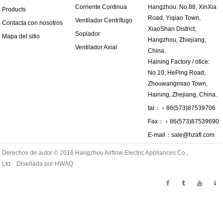
Corriente Continua
Hangzhou: No.88, XinXia
Products
Road, Yiqiao Town,
Ventilador Centrífugo
Contacta con nosotros
XiaoShan District,
Soplador
Mapa del sitio
Hangzhou, Zhiejiang,
Ventilador Axial
China.
Haining Factory / ofice:
No.10, HePing Road,
Zhouwangmiao Town,
Haining, Zhejiang, China.
tal：﹢86(573)87539706
Fax：﹢86(573)87539690
E-mail：
sale@hzafl.com
Derechos de autor © 2016 Hangzhou Airflow Electric Appliances Co.,
Ltd Diseñada por
HWAQ