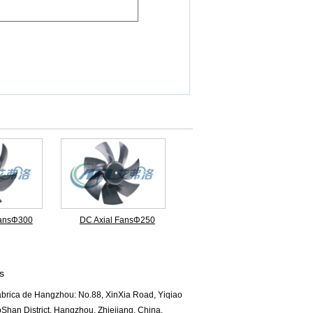
FansΦ300
DC Axial FansΦ250
s
brica de Hangzhou: No.88, XinXia Road, Yiqiao
Shan District, Hangzhou, Zhiejiang, China.