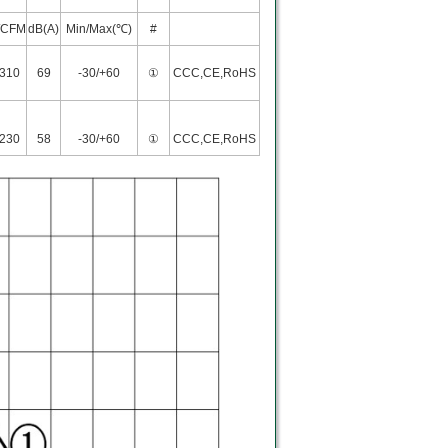
/CFM
dB(A)
Min/Max(℃)
#
/310
69
-30/+60
①
CCC,CE,RoHS
/230
58
-30/+60
①
CCC,CE,RoHS