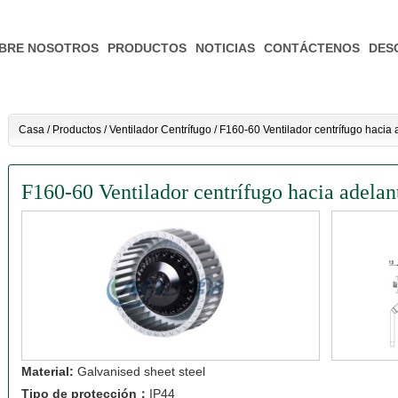
BRE NOSOTROS
PRODUCTOS
NOTICIAS
CONTÁCTENOS
DES
Casa
/
Productos
/
Ventilador Centrífugo
/
F160-60 Ventilador centrífugo hacia 
F160-60 Ventilador centrífugo hacia adelan
Material:
Galvanised sheet steel
Tipo de protección：
IP44