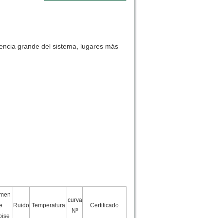
tencia grande del sistema, lugares más
umen
curva
e
Ruido
Temperatura
Certificado
Nº
oise