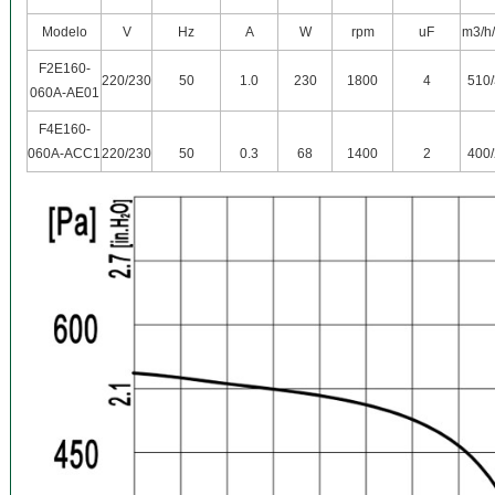
Modelo
V
Hz
A
W
rpm
uF
m3/h
F2E160-
220/230
50
1.0
230
1800
4
510
060A-AE01
F4E160-
060A-ACC1
220/230
50
0.3
68
1400
2
400