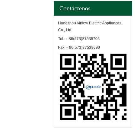
Contáctenos
Hangzhou Airflow Electric Appliances
Co., Ltd
Tel.:﹢86(573)87539706
Fax:﹢86(573)87539690