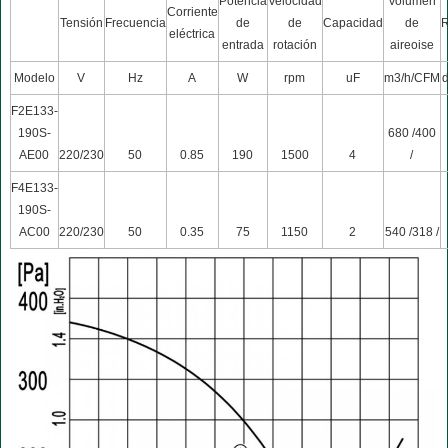
Potencia
Velocidad
Volumen
Corriente
Tensión
Frecuencia
de
de
Capacidad
de
R
eléctrica
entrada
rotación
aireoise
Modelo
V
Hz
A
W
rpm
uF
m3/h/CFM
F2E133-
190S-
680 /400
AE00
220/230
50
0.85
190
1500
4
/
F4E133-
190S-
AC00
220/230
50
0.35
75
1150
2
540 /318 /