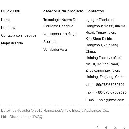
Quick Link
categoria de producto
Contactos
Home
Tecnología Nueva De
agregar:Fábrica de
Corriente Continua
Hangzhou: No.88, XinXia
Products
Road, Yiqiao Town,
Ventilador Centrífugo
Contacta con nosotros
XiaoShan District,
Soplador
Mapa del sitio
Hangzhou, Zhiejiang,
Ventilador Axial
China.
Haining Factory / ofice:
No.10, HePing Road,
Zhouwangmiao Town,
Haining, Zhejiang, China.
tal：﹢86(573)87539706
Fax：﹢86(573)87539690
E-mail：
sale@hzafl.com
Derechos de autor © 2016 Hangzhou Airflow Electric Appliances Co.,
Ltd Diseñada por
HWAQ