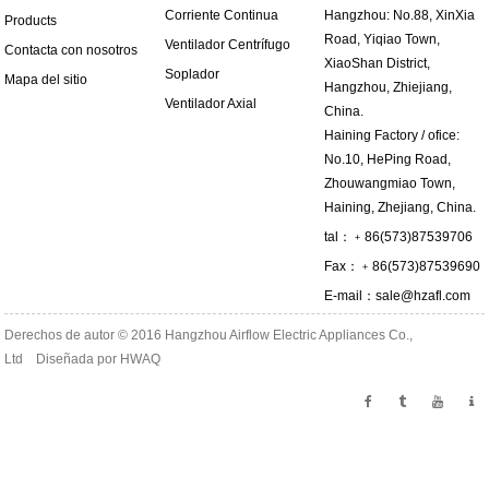
Corriente Continua
Hangzhou: No.88, XinXia
Products
Road, Yiqiao Town,
Ventilador Centrífugo
Contacta con nosotros
XiaoShan District,
Soplador
Mapa del sitio
Hangzhou, Zhiejiang,
Ventilador Axial
China.
Haining Factory / ofice:
No.10, HePing Road,
Zhouwangmiao Town,
Haining, Zhejiang, China.
tal：﹢86(573)87539706
Fax：﹢86(573)87539690
E-mail：
sale@hzafl.com
Derechos de autor © 2016 Hangzhou Airflow Electric Appliances Co.,
Ltd Diseñada por
HWAQ