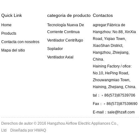
Quick Link
categoria de producto
Contactos
Home
Tecnología Nueva De
agregar:Fábrica de
Corriente Continua
Hangzhou: No.88, XinXia
Products
Road, Yiqiao Town,
Ventilador Centrífugo
Contacta con nosotros
XiaoShan District,
Soplador
Mapa del sitio
Hangzhou, Zhiejiang,
Ventilador Axial
China.
Haining Factory / ofice:
No.10, HePing Road,
Zhouwangmiao Town,
Haining, Zhejiang, China.
tal：﹢86(573)87539706
Fax：﹢86(573)87539690
E-mail：
sale@hzafl.com
Derechos de autor © 2016 Hangzhou Airflow Electric Appliances Co.,
Ltd Diseñada por
HWAQ