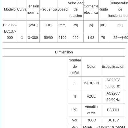
Velocidad
Temperatu
Tensión
Corriente
Modelo
Curva
Frecuencia
Speed
de
Ruido
de
nominal
eléctri ca
rotación
funcionamie
B3P355-
[VAC]
[Hz]
[rpm]
[w]
[A]
[dB]
[°C]
EC137-
000
①
3~380
50/60
2100
990
1.63
79
-25〜十6
Dimiensión
Nombre
de
Color
Especificación
señal
AC220V
L
MARRÓN
50/60Hz
AC220V
N
AZUL
50/60Hz
Amarillo
PE
EARTH
verde
Vcc
ROJO
DC10V
Vsp
AMARILLO
0-10VDC/PWM