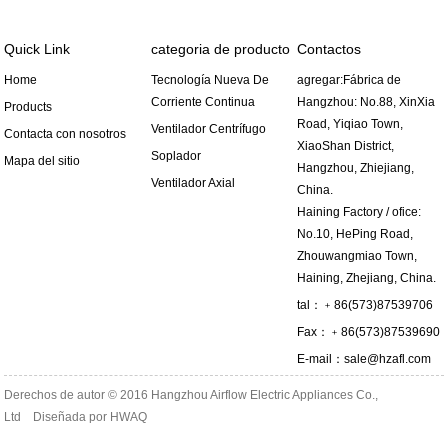
Quick Link
categoria de producto
Contactos
Home
Tecnología Nueva De
agregar:Fábrica de
Corriente Continua
Hangzhou: No.88, XinXia
Products
Road, Yiqiao Town,
Ventilador Centrífugo
Contacta con nosotros
XiaoShan District,
Soplador
Mapa del sitio
Hangzhou, Zhiejiang,
Ventilador Axial
China.
Haining Factory / ofice:
No.10, HePing Road,
Zhouwangmiao Town,
Haining, Zhejiang, China.
tal：﹢86(573)87539706
Fax：﹢86(573)87539690
E-mail：
sale@hzafl.com
Derechos de autor © 2016 Hangzhou Airflow Electric Appliances Co.,
Ltd Diseñada por
HWAQ