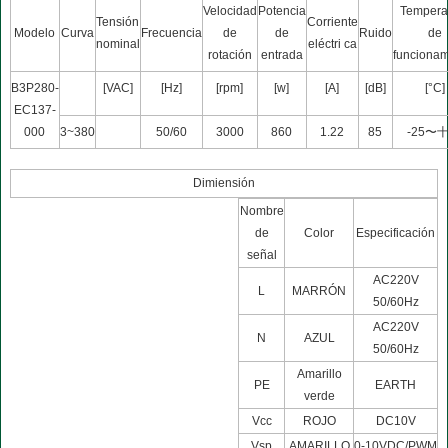
Velocidad
Potencia
Tempera
Tensión
Corriente
Modelo
Curva
Frecuencia
de
de
Ruido
de
nominal
eléctri ca
rotación
entrada
funcionam
B3P280-
[VAC]
[Hz]
[rpm]
[w]
[A]
[dB]
[°C]
EC137-
000
3~380
50/60
3000
860
1.22
85
-25〜十
Dimiensión
Nombre
de
Color
Especificación
señal
AC220V
L
MARRÓN
50/60Hz
AC220V
N
AZUL
50/60Hz
Amarillo
PE
EARTH
verde
Vcc
ROJO
DC10V
Vsp
AMARILLO
0-10VDC/PWM