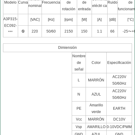
Modelo
Curva
Frecuencia
de
de
Ruido
de
nominal
eléctri ca
rotación
entrada
funcionam
A3P315-
[VAC]
[Hz]
[rpm]
[W]
[A]
[dB]
[°C]
EC092-
①
220
50/60
2150
150
1.1
66
-25〜+
***
Dimiensión
Nombre
de
Color
Especificación
señal
AC220V
L
MARRÓN
50/60Hz
AC220V
N
AZUL
50/60Hz
Amarillo
PE
EARTH
verde
Vcc
MARRÓN
DC10V
Vsp
AMARILLO
0-10VDC/PWM
GND
AZUL
GND