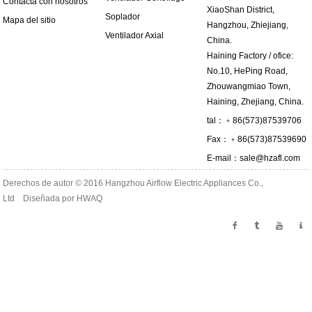
Contacta con nosotros
XiaoShan District,
Soplador
Mapa del sitio
Hangzhou, Zhiejiang,
Ventilador Axial
China.
Haining Factory / ofice:
No.10, HePing Road,
Zhouwangmiao Town,
Haining, Zhejiang, China.
tal：﹢86(573)87539706
Fax：﹢86(573)87539690
E-mail：
sale@hzafl.com
Derechos de autor © 2016 Hangzhou Airflow Electric Appliances Co.,
Ltd Diseñada por
HWAQ