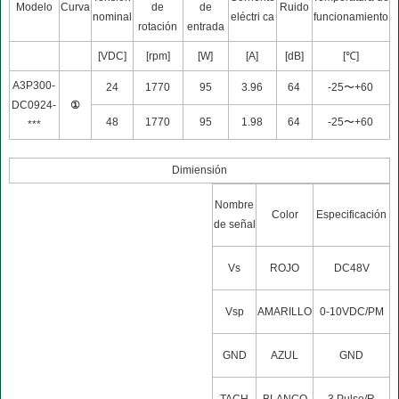
Modelo
Curva
de
de
Ruido
nominal
eléctri ca
funcionamiento
rotación
entrada
[VDC]
[rpm]
[W]
[A]
[dB]
[℃]
A3P300-
24
1770
95
3.96
64
-25〜+60
DC0924-
①
48
1770
95
1.98
64
-25〜+60
***
Dimiensión
Nombre
Color
Especificación
de señal
Vs
ROJO
DC48V
Vsp
AMARILLO
0-10VDC/PM
GND
AZUL
GND