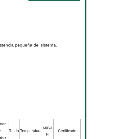
istencia pequeña del sistema.
umen
curva
e
Ruido
Temperatura
Certificado
Nº
oise