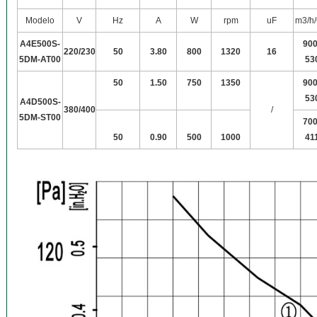
Modelo
V
Hz
A
W
rpm
uF
m3/h
A4E500S-
900
220/230
50
3.80
800
1320
16
5DM-AT00
53
50
1.50
750
1350
900
53
A4D500S-
380/400
/
5DM-ST00
700
50
0.90
500
1000
41