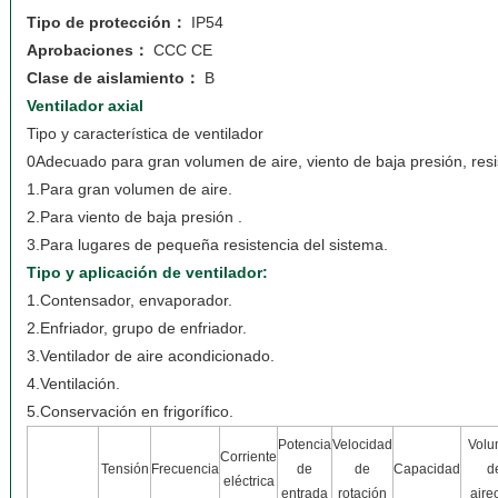
Tipo de protección：
IP54
Aprobaciones：
CCC CE
Clase de aislamiento：
B
Ventilador axial
Tipo y característica de ventilador
0Adecuado para gran volumen de aire, viento de baja presión, res
1.Para gran volumen de aire.
2.Para viento de baja presión .
3.Para lugares de pequeña resistencia del sistema.
Tipo y aplicación de ventilador:
1.Contensador, envaporador.
2.Enfriador, grupo de enfriador.
3.Ventilador de aire acondicionado.
4.Ventilación.
5.Conservación en frigorífico.
Potencia
Velocidad
Vol
Corriente
Tensión
Frecuencia
de
de
Capacidad
d
eléctrica
entrada
rotación
aire