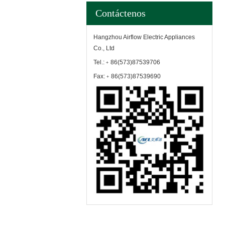
Contáctenos
Hangzhou Airflow Electric Appliances
Co., Ltd
Tel.:﹢86(573)87539706
Fax:﹢86(573)87539690