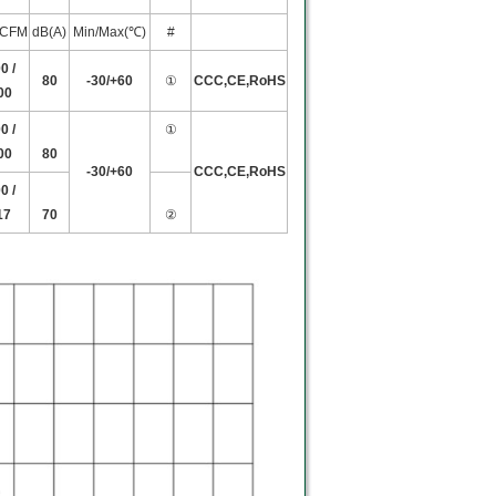
/CFM
dB(A)
Min/Max(℃)
#
0 /
80
-
30
/
+60
①
CCC
,
CE
,
RoHS
00
0 /
①
00
80
-
30
/
+60
CCC
,
CE
,
RoHS
0 /
17
70
②