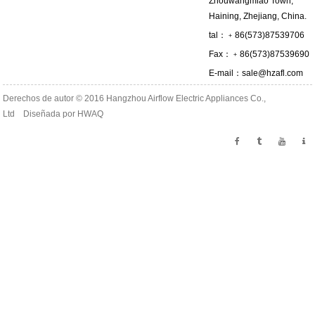
Zhouwangmiao Town,
Haining, Zhejiang, China.
tal：﹢86(573)87539706
Fax：﹢86(573)87539690
E-mail：
sale@hzafl.com
Derechos de autor © 2016 Hangzhou Airflow Electric Appliances Co.,
Ltd Diseñada por
HWAQ