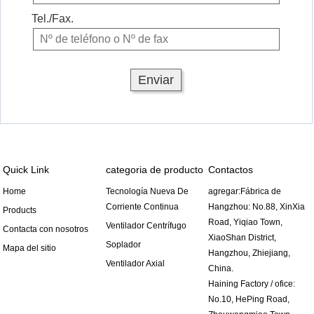
Tel./Fax.
Quick Link
categoria de producto
Contactos
Home
Tecnología Nueva De
agregar:Fábrica de
Corriente Continua
Hangzhou: No.88, XinXia
Products
Road, Yiqiao Town,
Ventilador Centrífugo
Contacta con nosotros
XiaoShan District,
Soplador
Mapa del sitio
Hangzhou, Zhiejiang,
Ventilador Axial
China.
Haining Factory / ofice:
No.10, HePing Road,