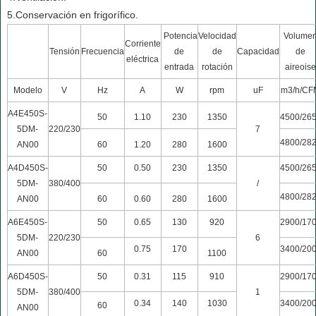
5.Conservación en frigorífico.
Potencia
Velocidad
Volume
Corriente
Tensión
Frecuencia
de
de
Capacidad
de
eléctrica
entrada
rotación
aireois
Modelo
V
Hz
A
W
rpm
uF
m3/h/CF
A4E450S-
50
1.10
230
1350
4500/26
5DM-
220/230
7
4800/28
AN00
60
1.20
280
1600
A4D450S-
50
0.50
230
1350
4500/26
5DM-
380/400
/
4800/28
AN00
60
0.60
280
1600
A6E450S-
50
0.65
130
920
2900/17
5DM-
220/230
6
0.75
170
3400/20
AN00
60
1100
A6D450S-
50
0.31
115
910
2900/17
5DM-
380/400
1
0.34
140
1030
3400/20
60
AN00