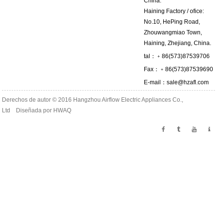
China.
Haining Factory / ofice:
No.10, HePing Road,
Zhouwangmiao Town,
Haining, Zhejiang, China.
tal：﹢86(573)87539706
Fax：﹢86(573)87539690
E-mail：
sale@hzafl.com
Derechos de autor © 2016 Hangzhou Airflow Electric Appliances Co.,
Ltd Diseñada por
HWAQ