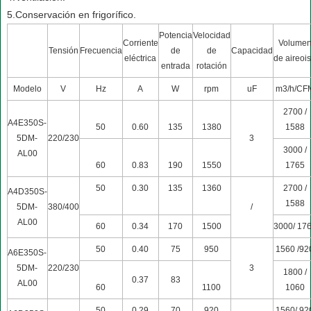
5.Conservación en frigorífico.
Potencia
Velocidad
Corriente
Volume
Tensión
Frecuencia
de
de
Capacidad
eléctrica
de aireoi
entrada
rotación
Modelo
V
Hz
A
W
rpm
uF
m3/h/CF
2700 /
A4E350S-
50
0.60
135
1380
1588
5DM-
220/230
3
3000 /
AL00
60
0.83
190
1550
1765
50
0.30
135
1360
2700 /
A4D350S-
1588
5DM-
380/400
/
AL00
60
0.34
170
1500
3000/ 17
50
0.40
75
950
1560 /92
A6E350S-
5DM-
220/230
3
1800 /
0.37
83
AL00
60
1100
1060
50
0.29
70
920
1560/ 92